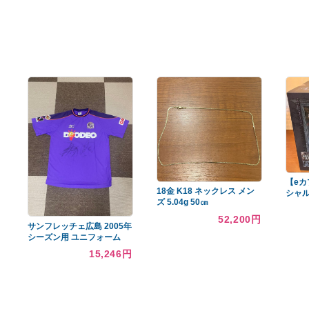
あなたへのおすすめ商品
激辛青唐辛子❗ 4kg 農薬を使
黒朱砂 金剛三眼 天珠ワー
わない農家直送
ルドNo.d17
64,413円
12,240円