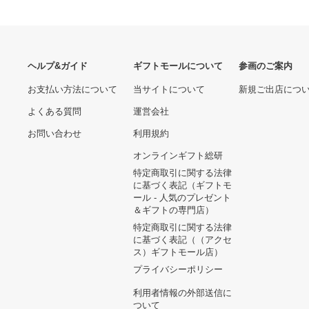
あなたへのおすすめ商品
ディズニー ミニー ヒョ
ウ柄 ピンク ファンキャ
ップ ペア ♡
8,640円
ENNOY エンノイ☆23AW
City Fleece セットアップ
Navy
30,550円