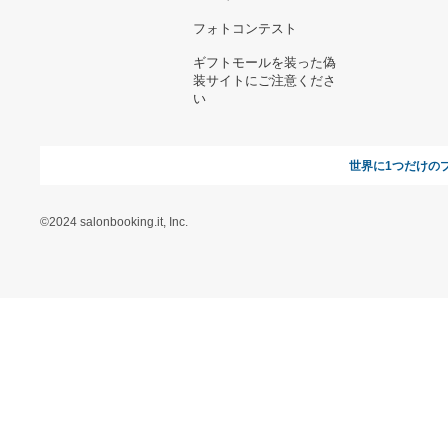
c-boy style (vol.1076)海外
パタゴニアメンズ ジャケッ
ストリートコーデ
ト
8,199円
9,072円