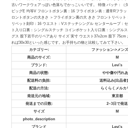
50年代ビンテージリーバイス501xxになります。 両面タブの
ボタン数は表記w29以下が2 個、30と31が3個、32以上が4つ
プずれの初期でも見た事があります） 片面タブと同じ生地で
古いワークウェアっぽい色落ちでかっこいいです。 特徴 パッ
ビッグE 均等V フロントボタン裏：16 フライボタン表：通常
ロントボタンの大きさ ＞フライボタン裏の大 きさ フロント
リベット刻印：16 ウエスト：Vステッチシングル センタール
ト入り口裏：シングルステッチ コインポケット入り口裏：シ
グス 股下若干のリペアあり サイズ 実寸 ウエスト37x2cm 股
れば30x30といった感じです。お手持ちの物と比較してみて下
カテゴリー:
ファッション-
商品のサイズ:
ブランド:
L
商品の状態:
やや傷
配送料の負担:
送料込み
配送の方法:
らくら