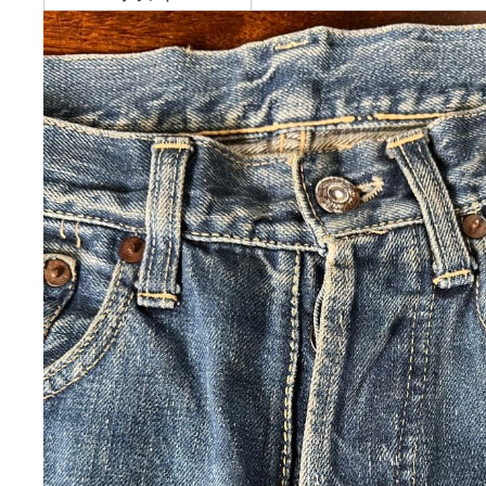
発送元の地域:
発送までの日数:
2~
サイズ
photo_description
ブランド
L