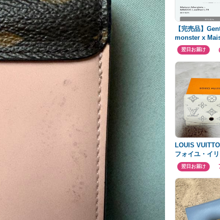
【完売品】Gent
monster x Mai
Margiela
翌日お届け
LOUIS VUIT
フォイユ・イリ
クト
翌日お届け