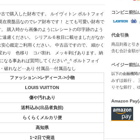
コンビニ前払
ら中古で購入した財布です。 ルイヴィトン ポルトフォイ
現在廃盤品なのでレア財布です！ とても可愛い財布で
。 購入時から画像のようにレシートの印字跡のよう
代金引換
ご遠慮ください。 シリアル６枚目に載せましたがなか
商品到着と引き
安心鑑定ご利用ください。 中古品ですので、 細かく
含む合計金額が￥
変わり 色移り コバ割れ メッキ剥げあります。納
なる事あれば質問してください^_^ ポルトフォイ
ペイジー前払い
・破れなど···あり 付属品···付属品なし
以下の金融機関の
ファッション->レディース->小物
みずほ銀行 、 
りそな銀行 、
LOUIS VUITTON
傷や汚れあり
Amazon P
送料込み(出品者負担)
らくらくメルカリ便
高知県
1~2日で発送