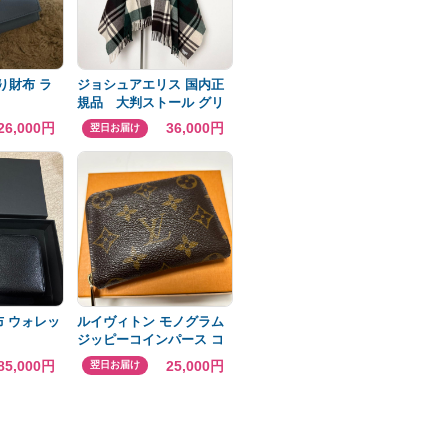
折り財布 ラ
ジョシュアエリス 国内正
規品 大判ストール グリ
ーン カシミヤ100% チェ
26,000円
36,000円
翌日お届け
ック
布 ウォレッ
ルイヴィトン モノグラム
ジッピーコインパース コ
インケース 小銭入れ
85,000円
25,000円
翌日お届け