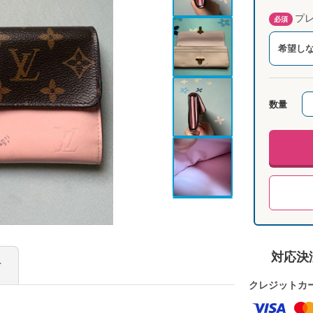
プレ
必須
希望し
数量
対応決
け
クレジットカ