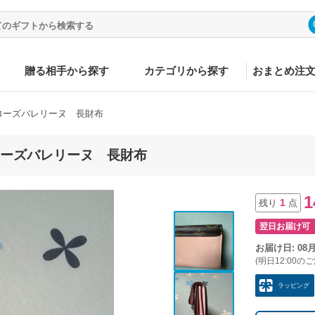
贈る相手から探す
カテゴリから探す
おまとめ注
ローズバレリーヌ 長財布
ローズバレリーヌ 長財布
1
1
残り
点
翌日お届け可
お届け日: 08
(明日12:00の
ラッピング