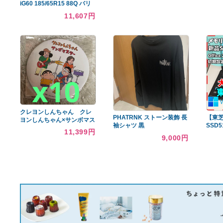
あなたへのおすすめ商品
大人気カラー！Patagonia
ダウンセーター ゲッコーグ
リーン M 00's
15,750円
YOKOHAMA iceGUARD
iG60 185/65R15 88Q バリ
山
11,607円