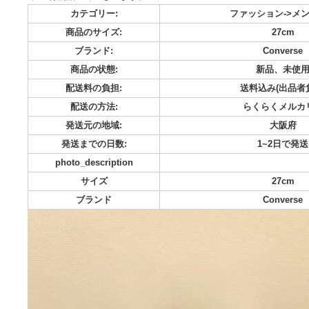
Back To The Future × Converse All Star US MT Hi 
バース オールスター US MT HI "ブラック" ◾️サイズ 27.
み ※付属品全てございます。
カテゴリー:
ファッション
商品のサイズ:
2
ブランド:
Con
商品の状態:
新品
配送料の負担:
送料込み
配送の方法:
らくら
発送元の地域:
発送までの日数:
1~
photo_description
サイズ
2
ブランド
Con