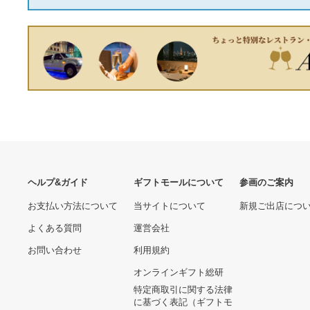
クレヨンしんちゃん クレ
PHATRNK ストーン装飾 長
ヨンしんちゃん×サンボマス
袖シャツ 黒
ター BIG 缶バッジ
11,399円
9,000円