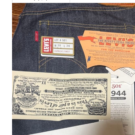
発送元の地域:
神
発送までの日数:
2~
サイズ
XL
photo_description
ブランド
L