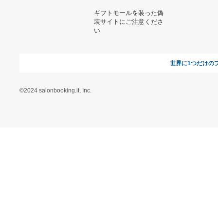
GUCCI ファー付きローファ
grindlodge グラインドロッ
ー 黒 37.5
ヂ スツール
20,519円
27,000円