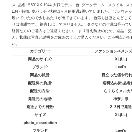
ご覧いただきありがとうございます。 Levi’s リーバイス 
S501XX 1944 大戦モデル W38 L34 日本製 ウエスト91cm 股上
78cm 裾巾. 23cm 素人採寸ですので参考程度で お願い致します。 
ス -品名: S501XX 1944 大戦モデル - 色: ダークデニム - スタ
L34 - 特徴: 皮パッチ -状態:3ヶ月使用週2履いていました
履いていたので少しあたりが出てきています。 色落ちはほと
りは濃紺です。 裾直しはしておりません。 タグなどの付属は
経質な方のご購入はご遠慮ください。 すり替え防止のため、
ん。状態は写真と説明をご確認のうえご購入ください。ご不
い。
カテゴリー:
ファッション-
商品のサイズ:
XL
ブランド:
L
商品の状態:
目立った
配送料の負担:
送料込み
配送の方法:
らくら