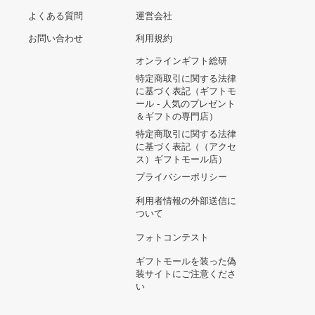
フルーツジッパー 櫻井優
衣 パーカー 推しアピ
インフェルノX 1BOXシュ
ジップフーディー
リンク付き
14,200円
12,919円
supreme nike
moreuptempo
9,120円
CITIZEN アミューズストリ
ート 目覚まし時計