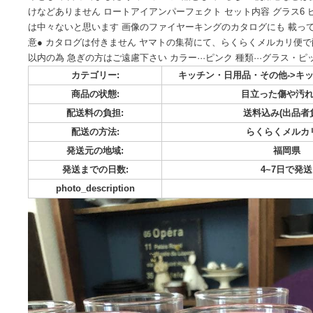
プロフ必読 状態は画像でご確認して下さい 引っ越し後の整理
ヴィンテージ 品ですが年代のわりには、かなり綺麗な状態で
イとして 飾ってました ヴィンテージ 品としての多少の使用
けなどありません ロートアイアンパーフェクト セット内容 グ
は中々ないと思います 画像のファイヤーキングのカタログにも 載っ
意● カタログは付きません ヤマトの集荷にて、らくらくメル
以内の為 急ぎの方はご遠慮下さい カラー···ピンク 種類···
カテゴリー:
キッチン・日用品・その他
商品の状態:
目立った
配送料の負担:
送料込み
配送の方法:
らくら
発送元の地域:
発送までの日数:
4~
photo_description