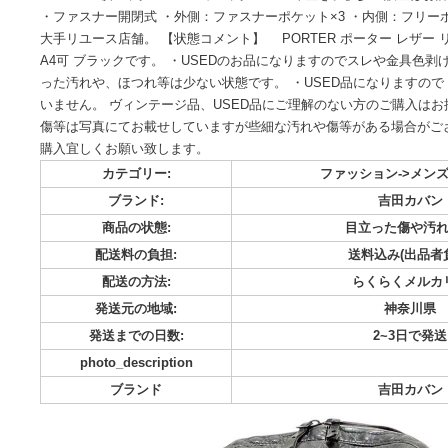
【ブランド】 PORTER ポーター 【商品名】 PORTER ポ
ック A4可 ブラック 【素材】 レザー/ナイロン 【カラー】 
47.5cm 横 ：約30cm マチ：約12cm ※平置き。多少
・ファスナー開閉式 ・外側：ファスナーポケット×3 ・内側：
大手リユース店舗。 【状態コメント】 PORTER ポーター 
A4可 ブラックです。 ・USEDのお品になりますのでスレや
った汚れや、ほつれ等は少ない状態です。 ・USED品になりま
いません。 ヴィンテージ品、USED品にご理解のない方のご
傷等は写真にてお載せしていますが些細な汚れや傷等がある場
購入宜しくお願い致します。
カテゴリー:
ファッション-
ブランド:
吉
商品の状態:
目立った
配送料の負担:
送料込み
配送の方法:
らくら
発送元の地域:
神