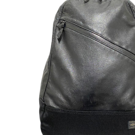
発送までの日数:
2~
photo_description
ブランド
吉