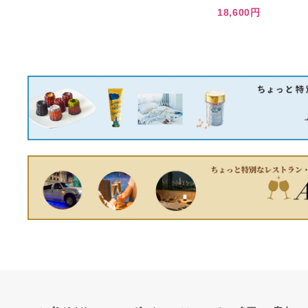
あなたへのおすすめ商品
HERMES エルメス ピカブ
ック PIKABOOK くま ブッ
クマークしおり
16,100円
BW354 2箱セット 4球
9,240円