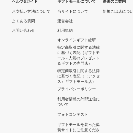
185/60R16 YOKOHAMA タ
イヤ・ホイールセット
PRADA プラダ キルテ
24,017円
ィング ネイビー Ｌ型フ
ァスナー 長財布 付属品
18,600円