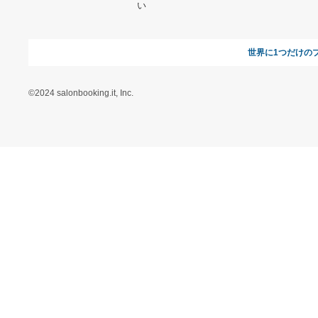
ヘルプ&ガイド
ギフトモールについて
参画のご
お支払い方法について
当サイトについて
新規ご出
よくある質問
運営会社
お問い合わせ
利用規約
オンラインギフト総研
特定商取引に関する法律
に基づく表記（ギフトモ