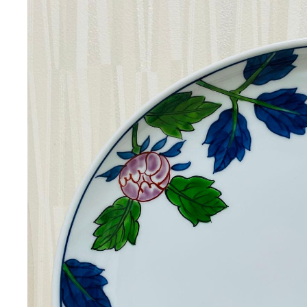
配送の方法:
らくら
発送元の地域:
発送までの日数:
2~
photo_description
ブランド
源