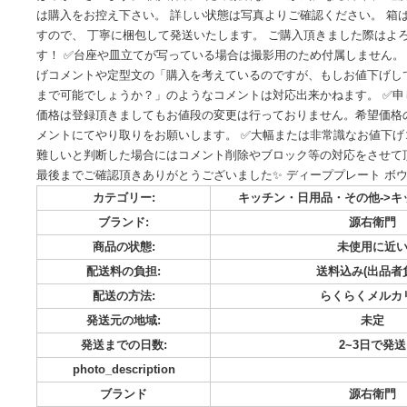
ご覧頂きありがとうございます！ 最後までご確認頂き、 気
いです☺︎ サイズ 約 cm 27×24.5 高さ4 未使用保管品で
ばみがございます。 個人保管のため微細なスレが気になる方
は購入をお控え下さい。 詳しい状態は写真よりご確認くださ
すので、 丁寧に梱包して発送いたします。 ご購入頂きまし
す！ ✅台座や皿立てが写っている場合は撮影用のため付属しま
げコメントや定型文の「購入を考えているのですが、もしお
まで可能でしょうか？」のようなコメントは対応出来かねます
価格は登録頂きましてもお値段の変更は行っておりません。
メントにてやり取りをお願いします。 ✅大幅または非常識な
難しいと判断した場合にはコメント削除やブロック等の対応
最後までご確認頂きありがとうございました✨ ディーププレー
カテゴリー:
キッチン・日用品・その
ブランド:
源
商品の状態:
未使
配送料の負担:
送料込み