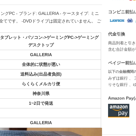
コンビニ前払
C - ブランド: GALLERIA - ケースタイプ: ミニ
が全てです。 -DVDドライブは固定されていません。 ご
代金引換
タブレット・パソコン->ゲーミングPC->ゲーミング
商品到着と引き
デスクトップ
含む合計金額が￥
GALLERIA
ペイジー前払い
全体的に状態が悪い
以下の金融機関の
送料込み(出品者負担)
みずほ銀行 、 
らくらくメルカリ便
りそな銀行 、
神奈川県
Amazon P
1~2日で発送
GALLERIA