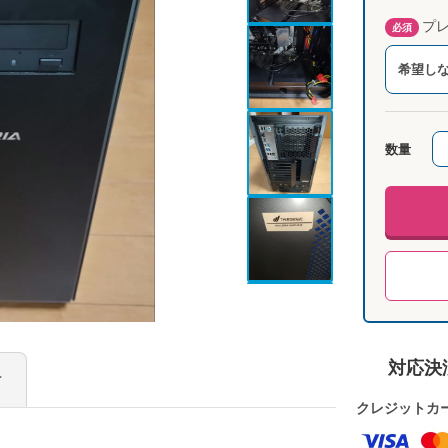
プレ
必須
希望し
数量
対応決
け
クレジットカ