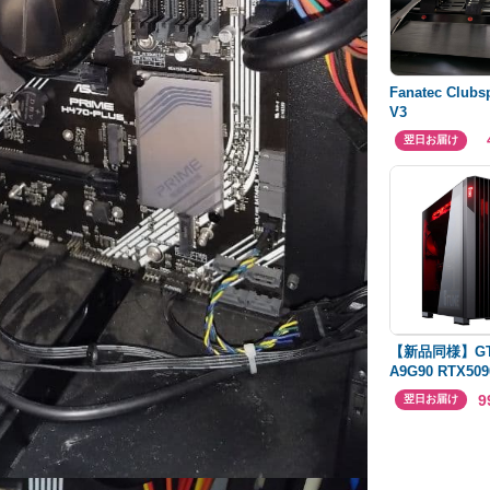
Fanatec Clubsp
V3
翌日お届け
【新品同様】GT
A9G90 RTX50
オプション+ 3
9
翌日お届け