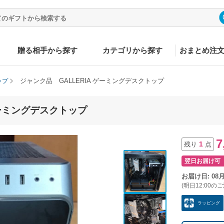
贈る相手から探す
カテゴリから探す
おまとめ注
ジャンク品 GALLERIA ゲーミングデスクトップ
ップ
ゲーミングデスクトップ
7
1
残り
点
翌日お届け可
お届け日: 08
(明日12:00の
ラッピング