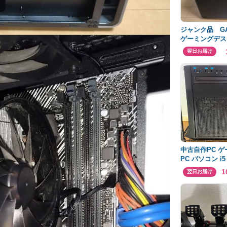
ジャンク品 GA
ゲーミングデス
翌日お届け
中古自作PC 
PC パソコン i5
SSD500GB HD
1
翌日お届け