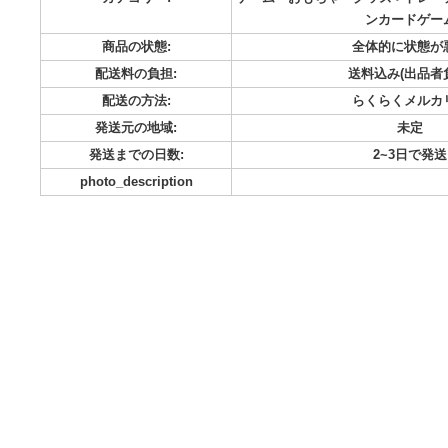
子供の頃のカード類ですので傷あります ポッチャマ シャイニ
ケルディオEX ポケカ ポケカセット
カテゴリー:
ゲーム・おもちゃ・グッズ-
ンカ
商品の状態:
全体的
配送料の負担:
送料込み
配送の方法:
らくら
発送元の地域:
発送までの日数:
2~
photo_description