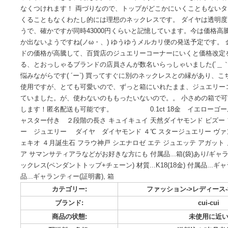
ご覧いただきありがとうございます。 こちら、自分用に購入
他のものを使っておりまして、試着のみのほぼ未使用自宅保管で
ット以上の大きさに見えるダイヤモンドです。 チェーンも細
なくつけれます！ 両づりなので、トップがどこかにいくこと
くることもなくわたし的には理想のネックレスです。 ダイヤ
うで、確かですが同時43000円くらいと記憶しています。今
か出ないようですね(ノω・、) ゆうゆうメルカリ便の発送予
ドの価格が高騰して、百貨店のジュエリーコーナーにいくと
る、とおっしゃるブランドの店員さんが数名いらっしゃいました
悩みながらです( ´ー`) 買ってすぐに別のネックレスとの縁
使用ですが、とても可愛いので、ずっと箱にいれたまま、ジ
ていました。が、使わないのももったいないので。。 小さめの
します！匿名配送も可能です。 0.1ct 18金 イエロー
ャスター付き ２段階の長さ キュイキュイ 天然ダイヤモンド 
ー ジュエリー ダイヤ ダイヤモンド ４℃ スタージュエリ
ェキオ ４月誕生石 フラウ神戸 シエナロゼ エテ ジュエッテ
ア サマンサティアラなどがお好きな方にも 付属品...箱(袋)あり