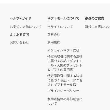
専用
27,950円
【Blu-ray】気になる嫁さん
グッチ ブレスレット
GUCCI シルバー925 インタ
7,980円
ーロッキングG 正規品
25,200円