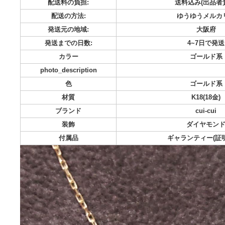
ックレス(ペンダントトップ+チェーン) 材質...K18(18金) 付属
品...ギャランティー(証明書), 箱
カテゴリー:
ファッション->レ
ブランド:
cu
商品の状態:
未使
配送料の負担:
送料込み
配送の方法:
ゆうゆ
発送元の地域:
発送までの日数:
4~
カラー
ゴ
photo_description
色
ゴ
材質
K18
ブランド
cu
装飾
ダイ