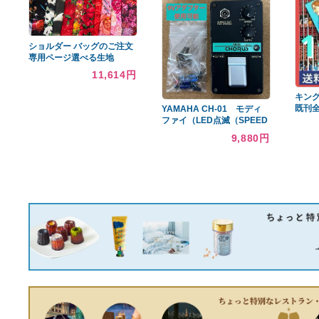
KUVEELA PET 犬服 犬 犬
の服 Tシャツ 冬服 大型犬 中
型犬 秋 冬
7,909円
豪華絢爛 振袖 袋帯 帯
揚げ 帯締め 4点セット
キラキラ可愛い振袖
16,188円
ショルダー バッグのご注文
専用ページ選べる生地
11,614円
YAMAHA CH-01 モディ
ファイ（LED点滅（SPEED