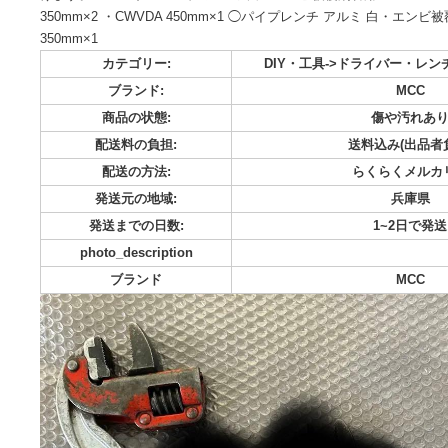
松阪鉄工所（MCC）のコーナーレンチとパイプレンチになり
致します。 使用感や錆びはありますが、手入れして使ってき
けます。 ◯コーナーレンチ アルミ 白・エンビ被覆鋼管用DA ・CW
350mm×2 ・CWVDA 450mm×1 ◯パイプレンチ アルミ 白
350mm×1
カテゴリー:
DIY・工具->ドライバ
ブランド:
商品の状態:
傷や
配送料の負担:
送料込み
配送の方法:
らくら
発送元の地域:
発送までの日数:
1~
photo_description
ブランド