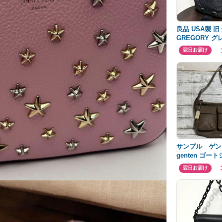
良品 USA製 旧
GREGORY グ
イパック スペ
翌日お届け
サンプル ゲ
genten ゴー
ク ショルダー 
翌日お届け