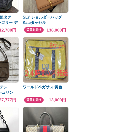
 銀タグ
SLY ショルダーバッグ
レゴリー デ
Kateタッセル
クトラ
12,700円
138,000円
翌日お届け
ンテン
ワールドペガサス 黄色
トシュリン
59400円
37,777円
13,000円
翌日お届け