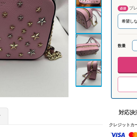
プレ
必須
希望し
数量
対応決
け
クレジットカ