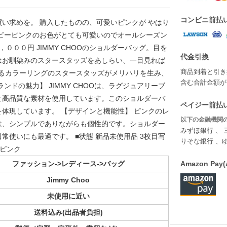
コンビニ前払
い求めを。 購入したものの、可愛いピンクが やはり
ビーピンクのお色がとても可愛いのでオールシーズン
０００円 JIMMY CHOOのショルダーバッグ。目を
代金引換
はお馴染みのスタースタッズをあしらい、一目見れば
商品到着と引き
異なるカラーリングのスタースタッズがメリハリを生み、
含む合計金額が￥
ドの魅力】 JIMMY CHOOは、ラグジュアリーブ
と高品質な素材を使用しています。このショルダーバ
ペイジー前払い
体現しています。 【デザインと機能性】 ピンクのレ
以下の金融機関の
は、シンプルでありながらも個性的です。ショルダー
みずほ銀行 、 
使いにも最適です。 ■状態 新品未使用品 3枚目写
りそな銀行 、
·ピンク
ファッション->レディース->バッグ
Amazon P
Jimmy Choo
未使用に近い
送料込み(出品者負担)