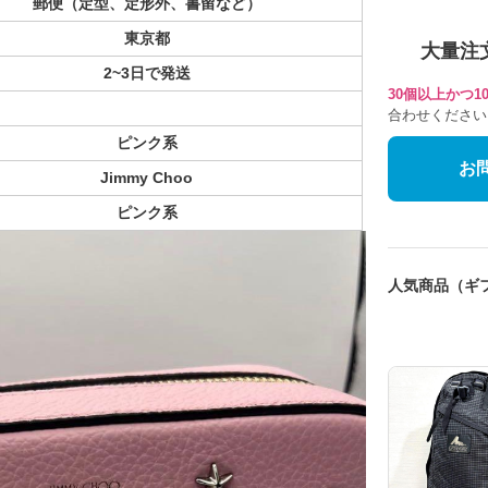
郵便（定型、定形外、書留など）
東京都
大量注
2~3日で発送
30個以上かつ
合わせください
ピンク系
お
Jimmy Choo
ピンク系
人気商品（ギ