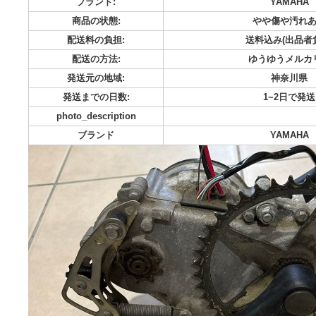
取り外す前までは正常に動作してました。 あくまでも中古品
カテゴリー:
車・バイク・自転車
ブランド:
YA
商品の状態:
やや傷
配送料の負担:
送料込み
配送の方法:
ゆうゆ
発送元の地域:
神
発送までの日数:
1~
photo_description
ブランド
YA