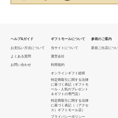
BEARDSLEY ビアズリー
タグ付き 極美品 がんば
ウエストギャザーワイドパ
れ！？ポッチャマ ぬいぐる
ンツ グレー サイズ1
み 喜怒哀楽の「哀」
7,700円
18,469円