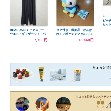
◆ピン EYE 2
KARSTEN◆1I&4I-SW◆9
本◆スチールシャフト◆
10,952円
新品タグ付 ユナイテッド
アローズ ミニフリルニッ
トベスト ジレ ホワイト
10,488円