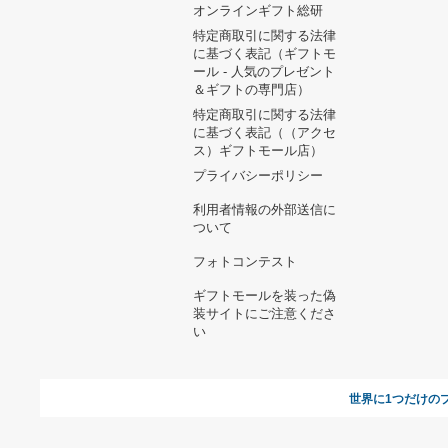
DIESEL ワンピース
8,140円
Moët&Chandonロゼ
&Veuve Clicquot ブリュッ
ト セット
10,585円