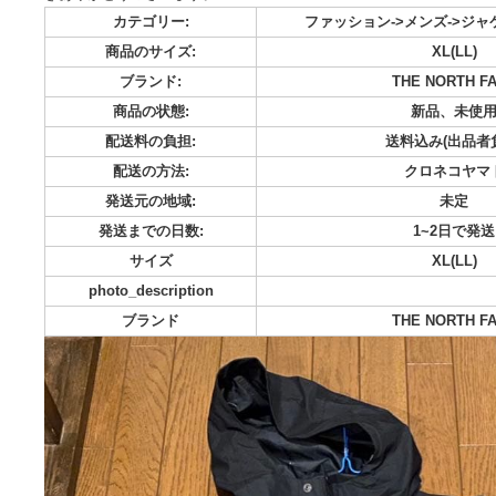
耐久性のあるナイロン素材を使用した、THE NORTH FACE
ト。 - ブランド: THE NORTH FACE - 色: ブラック - サイズ
きありがとうございます。
カテゴリー:
ファッション->メン
商品のサイズ:
XL
ブランド:
THE NO
商品の状態:
新品
配送料の負担:
送料込み
配送の方法:
クロ
発送元の地域:
発送までの日数:
1~
サイズ
XL
photo_description
ブランド
THE NO