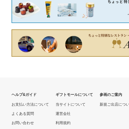
iPhoneXS
サイズXL【新品】MAGIC
STICK プレデターロングス
リーブTシャツ
8,496円
7,884円