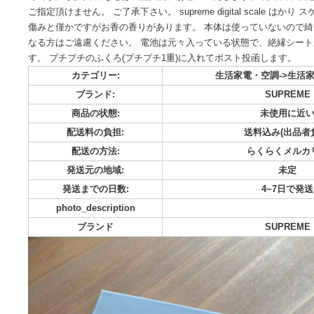
必ずプロフと下記内容読んでください。 お受け取りが遅い方
い。 また悪質な取引き防止のため、いかなる理由でも 返品
可です。 質問希望などはご購入前にお願いいたします。 発
ご指定頂けません。 ご了承下さい。 supreme digital scal
傷みと僅かですがお香の香りがあります。 本体は使っていな
なる方はご遠慮ください。 電池は元々入っている状態で、絶
す。 プチプチのふくろ(プチプチ1重)に入れてポスト投函しま
カテゴリー:
生活家電・空調-
ブランド:
SU
商品の状態:
未使
配送料の負担:
送料込み
配送の方法:
らくら
発送元の地域:
発送までの日数:
4~
photo_description