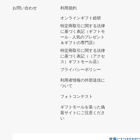
k1814 昭和レトロ 丸テーブ
ル 座卓 ミニテーブル 飾り
台 古道具
9,620円
HIZAG P-SERIES EXBOA
HITACHI
21,600円