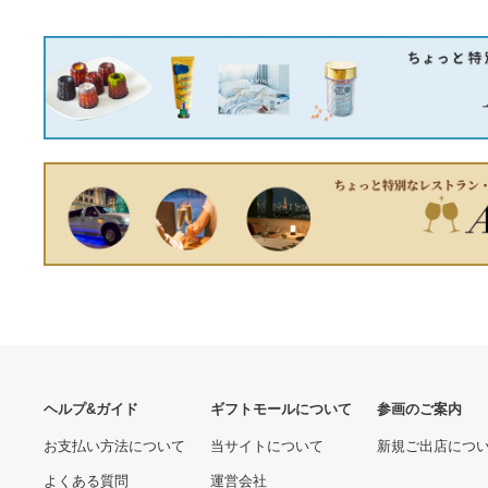
CASIO RING WATCH
【美品】ノースフェイス ブ
CRW-001G-9JR リングウ
ラック ダウンコート キッズ
ォッチ
130cm DRYVENT
18,360円
10,670円