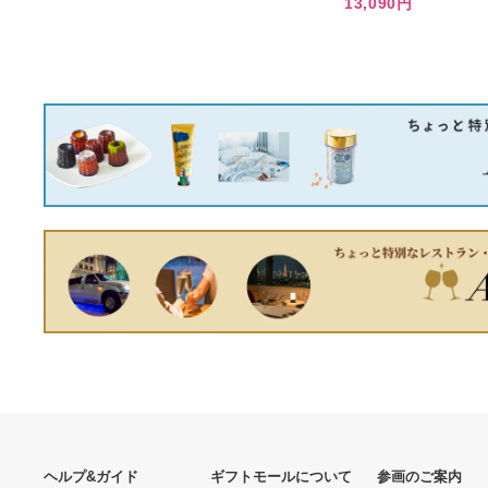
新車外し CX-5スポーツアピ
アランス 19インチ 純正ホ
イールタイヤ4本セット
箱あり The FACE POINTER
125,000円
美顔器 CORE FIT
14,600円
ARC'TERYX Grotto Toque