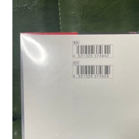
photo_description
種別/詳細
シュリン
シリーズ
スカーレッ
セット
SV10 
ボックス数