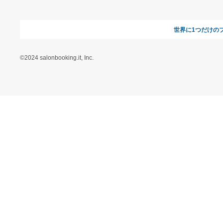
ヘルプ&ガイド
ギフトモールについて
参画のご
お支払い方法について
当サイトについて
新規ご出
よくある質問
運営会社
お問い合わせ
利用規約
オンラインギフト総研
特定商取引に関する法律
に基づく表記（ギフトモ
ール - 人気のプレゼント
＆ギフトの専門店）
特定商取引に関する法律
に基づく表記（（アクセ
ス）ギフトモール店）