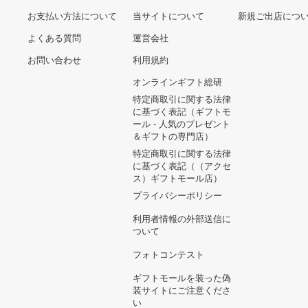
"Carob/Canvas"
11,840円
MEDICUBE AGE-R EMS-
SHOT 正規品 メディキュ
ーブ 美顔器
13,090円