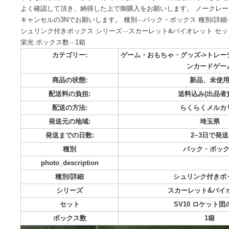
近くのホビーステーションの抽選に当選し、自身にて購入した
シュリンク付き1boxです。 シュリンクが薄いのか初期不良
小さな穴が開いています。 すり替え防止のため返品はお受け
よく確認して頂き、納得した上で御購入をお願いします。 ノ
キャンセルの3Nでお願いします。 種別···パック・ボックス 種別/
シュリンク付きボックス シリーズ···スカーレット&バイオレット 
栄光 ボックス数···1箱
カテゴリー:
ゲーム・おもちゃ・グッズ-
ンカ
商品の状態:
新品
配送料の負担:
送料込み
配送の方法:
らくら
発送元の地域:
発送までの日数:
2~
種別
パック